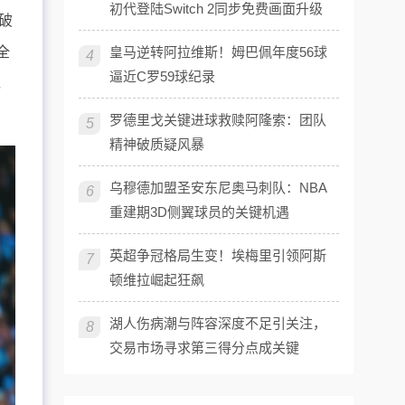
初代登陆Switch 2同步免费画面升级
破
全
皇马逆转阿拉维斯！姆巴佩年度56球
4
逼近C罗59球纪录
，
罗德里戈关键进球救赎阿隆索：团队
5
精神破质疑风暴
乌穆德加盟圣安东尼奥马刺队：NBA
6
重建期3D侧翼球员的关键机遇
英超争冠格局生变！埃梅里引领阿斯
7
顿维拉崛起狂飙
湖人伤病潮与阵容深度不足引关注，
8
交易市场寻求第三得分点成关键