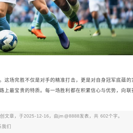
。这场完胜不仅是对手的精准打击，更是对自身冠军底蕴的
路上最宝贵的特质。每一场胜利都在积累信心与优势，向联
章，于2025-12-16，由
jm@8888
发表，共 602个字。
系我们