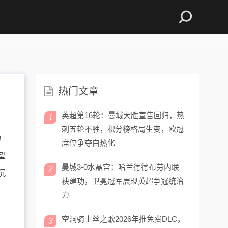
热门文章
英超第16轮：曼城大胜宣告回归，热
1
刺五轮不胜，积分榜格局生变，欧冠
场
席位争夺白热化
望
曼城3-0水晶宫：哈兰德德布劳内联
2
沉
袂建功，卫冕冠军展现英超争冠统治
力
空洞骑士丝之歌2026年推免费DLC，
3