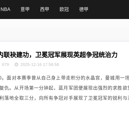
NBA
意甲
西甲
欧冠
德甲
劳内联袂建功，卫冕冠军展现英超争冠统治力
679
2025-12-16 17:58:58
:0。面对本赛季曾从自己身上带走积分的水晶宫，曼城用一
复仇。从开场第一分钟起，蓝月军团便展现出强烈的求胜欲
利落地全取三分，向所有争冠对手展现了卫冕冠军的锐利与