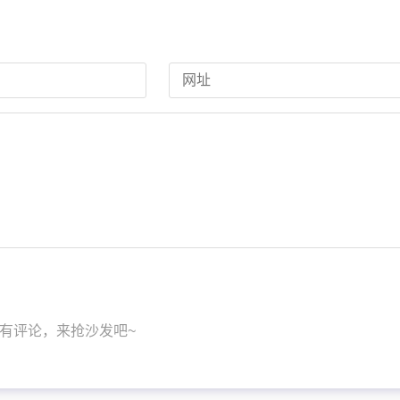
有评论，来抢沙发吧~