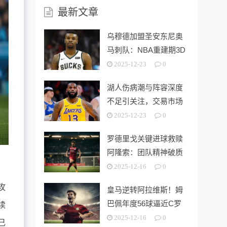
最新文章
乌穆德加盟圣安东尼奥
马刺队：NBA重建期3D
侧翼球员
2025-12-23
0
湖人伤病潮与阵容深度
不足引关注，交易市场
寻求第三得分
2025-12-23
0
罗德里戈关键进球救赎
阿隆索：团队精神破质
疑风暴
2025-12-16
0
攻
皇马逆转阿拉维斯！姆
巴佩年度56球逼近C罗
续
59球纪录
2025-12-16
0
己