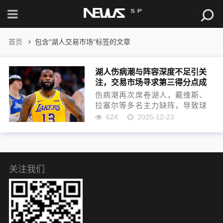
首页
包含"湖人交易市场"标签的文章
湖人伤病潮与阵容深度不足引关
注，交易市场寻求第三得分点成
关键
伤病潮再次席卷湖人，戴维斯、
拉塞尔等多名主力缺阵，导致球
队轮换捉襟见肘，詹姆斯独木难
624
2025-12-23
支。湖人伤病潮暴露出湖人阵容
深度不足的严峻问题，尤其在防
守端漏洞频现。面对战绩压力，
管理层已积极进入湖人交易市
场，...
关注我们